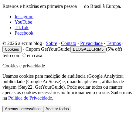
Roteiros e histórias em primeira pessoa — do Brasil à Europa.
Instagram
YouTube
TikTok
Facebook
©
2026
alecrim blog
·
Sobre
·
Contato
·
Privacidade
·
Termos
·
·
Cupom GetYourGuide:
(5% off)
·
Cookies
BLOGALECRIM5
feito com
♡
em casa
Cookies e privacidade
Usamos cookies para medição de audiência (Google Analytics),
publicidade (Google AdSense) e, quando aplicável, afiliados de
viagem (Stay22, GetYourGuide). Pode aceitar todos ou manter
apenas os cookies necessários ao funcionamento do site. Saiba mais
na
Política de Privacidade
.
Apenas necessários
Aceitar todos