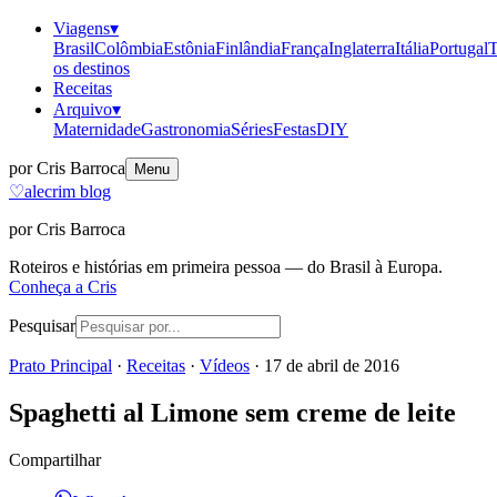
Viagens
▾
Brasil
Colômbia
Estônia
Finlândia
França
Inglaterra
Itália
Portugal
T
os destinos
Receitas
Arquivo
▾
Maternidade
Gastronomia
Séries
Festas
DIY
por Cris Barroca
Menu
♡
alecrim blog
por Cris Barroca
Roteiros e histórias em primeira pessoa — do Brasil à Europa.
Conheça a Cris
Pesquisar
Prato Principal
·
Receitas
·
Vídeos
·
17 de abril de 2016
Spaghetti al Limone sem creme de leite
Compartilhar