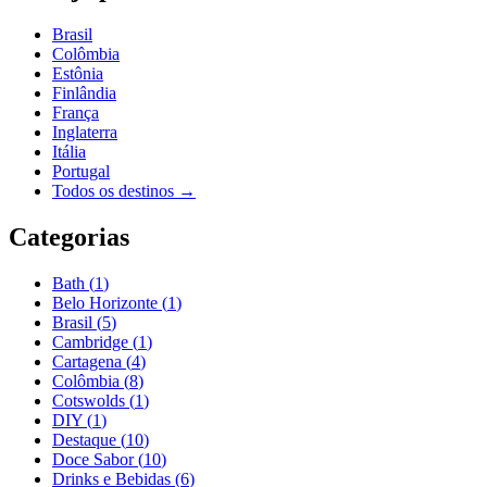
Brasil
Colômbia
Estônia
Finlândia
França
Inglaterra
Itália
Portugal
Todos os destinos →
Categorias
Bath
(
1
)
Belo Horizonte
(
1
)
Brasil
(
5
)
Cambridge
(
1
)
Cartagena
(
4
)
Colômbia
(
8
)
Cotswolds
(
1
)
DIY
(
1
)
Destaque
(
10
)
Doce Sabor
(
10
)
Drinks e Bebidas
(
6
)