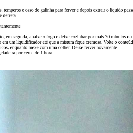
 temperos e osso de galinha para ferver e depois extrair o líquido pas
e derreta
stantemente
alto, em seguida, abaixe o fogo e deixe cozinhar por mais 30 minutos ou
o em um liquidificador até que a mistura fique cremosa. Volte o conteúd
poucos, enquanto mexe com uma colher. Deixe ferver novamente
eladeira por cerca de 1 hora