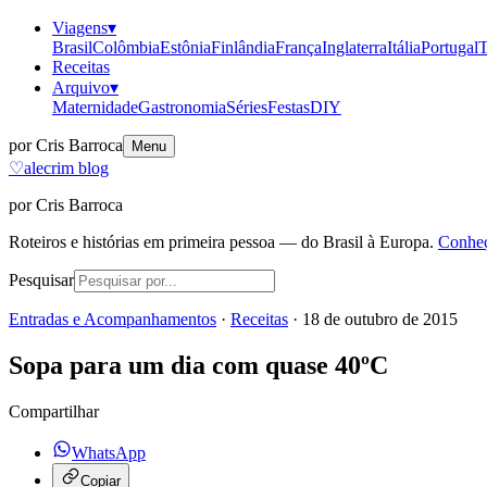
Viagens
▾
Brasil
Colômbia
Estônia
Finlândia
França
Inglaterra
Itália
Portugal
T
Receitas
Arquivo
▾
Maternidade
Gastronomia
Séries
Festas
DIY
por Cris Barroca
Menu
♡
alecrim blog
por Cris Barroca
Roteiros e histórias em primeira pessoa — do Brasil à Europa.
Conheç
Pesquisar
Entradas e Acompanhamentos
·
Receitas
·
18 de outubro de 2015
Sopa para um dia com quase 40ºC
Compartilhar
WhatsApp
Copiar