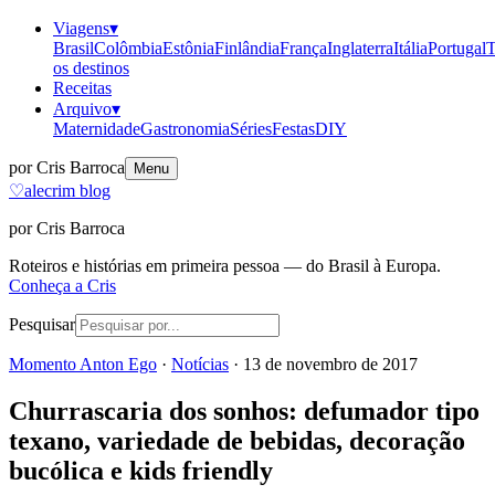
Viagens
▾
Brasil
Colômbia
Estônia
Finlândia
França
Inglaterra
Itália
Portugal
T
os destinos
Receitas
Arquivo
▾
Maternidade
Gastronomia
Séries
Festas
DIY
por Cris Barroca
Menu
♡
alecrim blog
por Cris Barroca
Roteiros e histórias em primeira pessoa — do Brasil à Europa.
Conheça a Cris
Pesquisar
Momento Anton Ego
·
Notícias
·
13 de novembro de 2017
Churrascaria dos sonhos: defumador tipo
texano, variedade de bebidas, decoração
bucólica e kids friendly