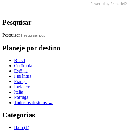
Pesquisar
Pesquisar
Planeje por destino
Brasil
Colômbia
Estônia
Finlândia
França
Inglaterra
Itália
Portugal
Todos os destinos →
Categorias
Bath
(
1
)