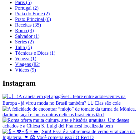
Paris
(
5
)
Portugal
(
2
)
Praia do Forte
(
2
)
Prato Principal
(
6
)
Receitas
(
35
)
Roma
(
3
)
Salvador
(
1
)
Séries
(
2
)
Talin
(
5
)
Técnicas e Dicas
(
1
)
Veneza
(
1
)
Viagens
(
82
)
Vídeos
(
9
)
Instagram