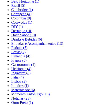
Belo Horizonte
(
1
)
Brasil
(
5
)
Cambridge
(
1
)
Cartagena
(
4
)
Colômbia
(
8
)
Cotswolds
(
1
)
DIY
(
1
)
Destaque
(
10
)
Doce Sabor
(
10
)
Drinks e Bebidas
(
6
)
Entradas e Acompanhamentos
(
13
)
Estônia
(
5
)
Festas
(
2
)
Finlândia
(
4
)
França
(
5
)
Gastronomia
(
4
)
Helsinque
(
4
)
Inglaterra
(
8
)
Itália
(
4
)
Lisboa
(
2
)
Londres
(
1
)
Maternidade
(
6
)
Momento Anton Ego
(
10
)
Notícias
(
28
)
Ouro Preto
(
1
)