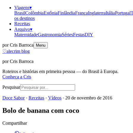
Viagens
▾
Brasil
Colômbia
Estônia
Finlândia
França
Inglaterra
Itália
Portugal
T
os destinos
Receitas
Arquivo
▾
Maternidade
Gastronomia
Séries
Festas
DIY
por Cris Barroca
Menu
♡
alecrim blog
por Cris Barroca
Roteiros e histórias em primeira pessoa — do Brasil à Europa.
Conheça a Cris
Pesquisar
Doce Sabor
·
Receitas
·
Vídeos
·
20 de novembro de 2016
Bolo de banana com coco
Compartilhar