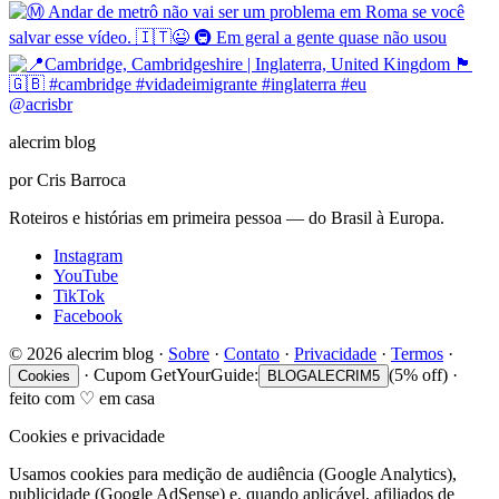
@
acrisbr
alecrim blog
por Cris Barroca
Roteiros e histórias em primeira pessoa — do Brasil à Europa.
Instagram
YouTube
TikTok
Facebook
©
2026
alecrim blog
·
Sobre
·
Contato
·
Privacidade
·
Termos
·
·
Cupom GetYourGuide:
(5% off)
·
Cookies
BLOGALECRIM5
feito com
♡
em casa
Cookies e privacidade
Usamos cookies para medição de audiência (Google Analytics),
publicidade (Google AdSense) e, quando aplicável, afiliados de