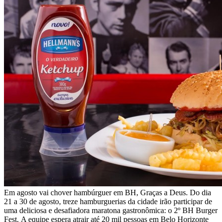
Em agosto vai chover hambúrguer em BH, Graças a Deus. Do dia
21 a 30 de agosto, treze hamburguerias da cidade irão participar de
uma deliciosa e desafiadora maratona gastronômica: o 2º BH Burger
Fest. A equipe espera atrair até 20 mil pessoas em Belo Horizonte