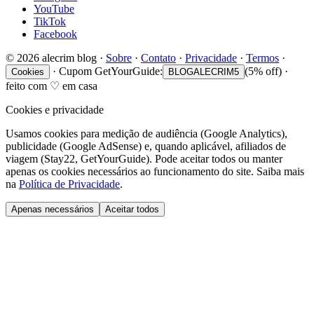
YouTube
TikTok
Facebook
©
2026
alecrim blog
·
Sobre
·
Contato
·
Privacidade
·
Termos
·
·
Cupom GetYourGuide:
(5% off)
·
Cookies
BLOGALECRIM5
feito com
♡
em casa
Cookies e privacidade
Usamos cookies para medição de audiência (Google Analytics),
publicidade (Google AdSense) e, quando aplicável, afiliados de
viagem (Stay22, GetYourGuide). Pode aceitar todos ou manter
apenas os cookies necessários ao funcionamento do site. Saiba mais
na
Política de Privacidade
.
Apenas necessários
Aceitar todos