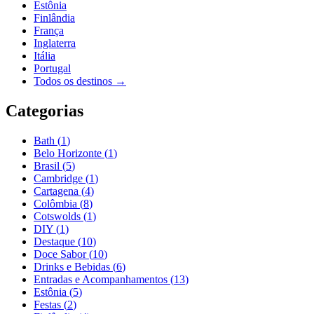
Estônia
Finlândia
França
Inglaterra
Itália
Portugal
Todos os destinos →
Categorias
Bath
(
1
)
Belo Horizonte
(
1
)
Brasil
(
5
)
Cambridge
(
1
)
Cartagena
(
4
)
Colômbia
(
8
)
Cotswolds
(
1
)
DIY
(
1
)
Destaque
(
10
)
Doce Sabor
(
10
)
Drinks e Bebidas
(
6
)
Entradas e Acompanhamentos
(
13
)
Estônia
(
5
)
Festas
(
2
)