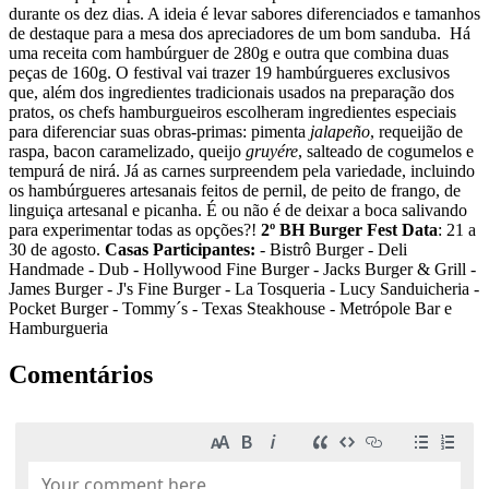
durante os dez dias. A ideia é levar sabores diferenciados e tamanhos
de destaque para a mesa dos apreciadores de um bom sanduba. Há
uma receita com hambúrguer de 280g e outra que combina duas
peças de 160g. O festival vai trazer 19 hambúrgueres exclusivos
que, além dos ingredientes tradicionais usados na preparação dos
pratos, os chefs hamburgueiros escolheram ingredientes especiais
para diferenciar suas obras-primas: pimenta
jalapeño
, requeijão de
raspa, bacon caramelizado, queijo
gruyére
, salteado de cogumelos e
tempurá de nirá. Já as carnes surpreendem pela variedade, incluindo
os hambúrgueres artesanais feitos de pernil, de peito de frango, de
linguiça artesanal e picanha. É ou não é de deixar a boca salivando
para experimentar todas as opções?!
2º BH Burger Fest
Data
: 21 a
30 de agosto.
Casas Participantes:
- Bistrô Burger - Deli
Handmade - Dub - Hollywood Fine Burger - Jacks Burger & Grill -
James Burger - J's Fine Burger - La Tosqueria - Lucy Sanduicheria -
Pocket Burger - Tommy´s - Texas Steakhouse - Metrópole Bar e
Hamburgueria
Comentários