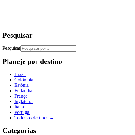
Pesquisar
Pesquisar
Planeje por destino
Brasil
Colômbia
Estônia
Finlândia
França
Inglaterra
Itália
Portugal
Todos os destinos →
Categorias