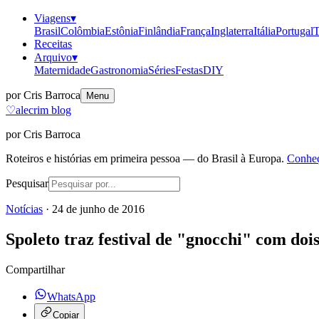
Viagens
▾
Brasil
Colômbia
Estônia
Finlândia
França
Inglaterra
Itália
Portugal
T
Receitas
Arquivo
▾
Maternidade
Gastronomia
Séries
Festas
DIY
por Cris Barroca
Menu
♡
alecrim blog
por Cris Barroca
Roteiros e histórias em primeira pessoa — do Brasil à Europa.
Conheç
Pesquisar
Notícias
·
24 de junho de 2016
Spoleto traz festival de "gnocchi" com doi
Compartilhar
WhatsApp
Copiar