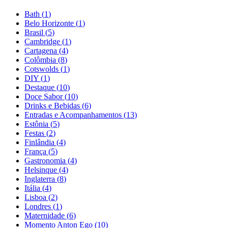
Bath
(
1
)
Belo Horizonte
(
1
)
Brasil
(
5
)
Cambridge
(
1
)
Cartagena
(
4
)
Colômbia
(
8
)
Cotswolds
(
1
)
DIY
(
1
)
Destaque
(
10
)
Doce Sabor
(
10
)
Drinks e Bebidas
(
6
)
Entradas e Acompanhamentos
(
13
)
Estônia
(
5
)
Festas
(
2
)
Finlândia
(
4
)
França
(
5
)
Gastronomia
(
4
)
Helsinque
(
4
)
Inglaterra
(
8
)
Itália
(
4
)
Lisboa
(
2
)
Londres
(
1
)
Maternidade
(
6
)
Momento Anton Ego
(
10
)